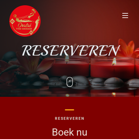
Home
RESERVEREN
Behandelingen
Prijzen
Over ons
Gallerij
RESERVEREN
Contact
Boek nu