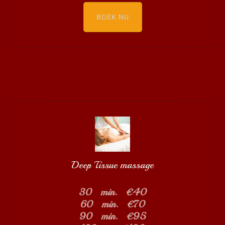
BOEK NU
Deep Tissue massage
30 min. €40
60 min. €70
90 min. €95