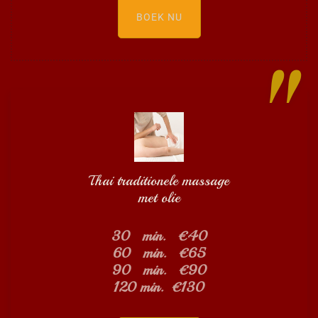
BOEK NU
Thai traditionele massage
met olie
30 min. €40
60 min. €65
90 min. €90
120 min. €130