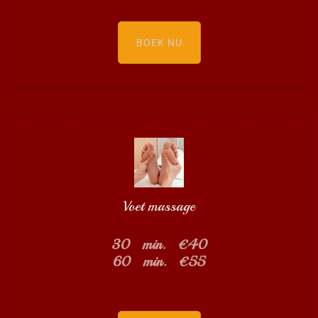
BOEK NU
Voet massage
30 min. €40
60 min. €55