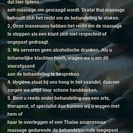
dat hier tijdens
een massage om gevraagd wordt. Oratai thai massage
behoudt zich het recht om de behandeling te staken.
2. Onze masseuses hebben het recht om de massage
te stoppen als een klant zich niet respectvol of
ongepast gedraagt.
3. We serveren geen alcoholische dranken. Als u
lichamelijke klachten heeft, vragen we u om dit
voorafgaand
aan de behandeling te bespreken.
4. Hygiëne staat bij ons hoog in het vaandel, daarom
zorgen we altijd voor schone handdoeken.
5. Bent u reeds onder behandeling van een arts,
therapeut, of specialist dan kunnen wij u vragen met
hem of
haar te overleggen of een Thaise acupressuur
massage gedurende de behandelperiode toegepast