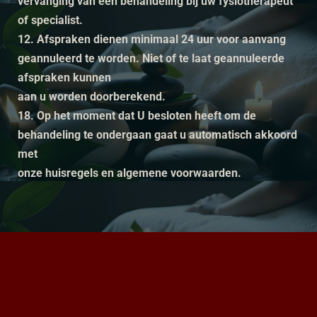
vervanging van een behandeling bij uw fysiotherapeut
of specialist.
12. Afspraken dienen minimaal 24 uur voor aanvang
geannuleerd te worden. Niet of te laat geannuleerde
afspraken kunnen
aan u worden doorberekend.
18. Op het moment dat U besloten heeft om de
behandeling te ondergaan gaat u automatisch akkoord
met
onze huisregels en algemene voorwaarden.