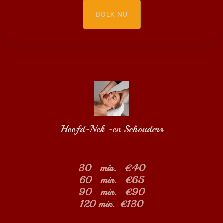
BOEK NU
Hoofd-Nek -en Schouders
30 min. €40
60 min. €65
90 min. €90
120 min. €130