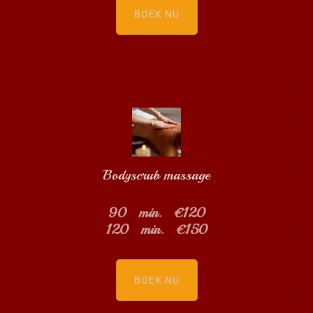
BOEK NU
Bodyscrub massage
90 min. €120
120 min. €150
BOEK NU