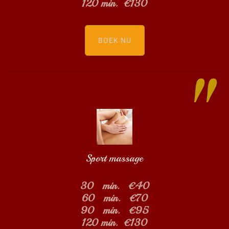
120 min. €130
BOEK NU
Sport massage
30 min. €40
60 min. €70
90 min. €95
120 min. €130