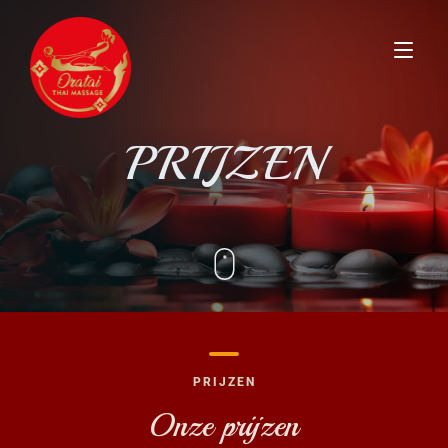
Home
PRIJZEN
Behandelingen
Prijzen
Over ons
Gallerij
PRIJZEN
Contact
Onze prijzen