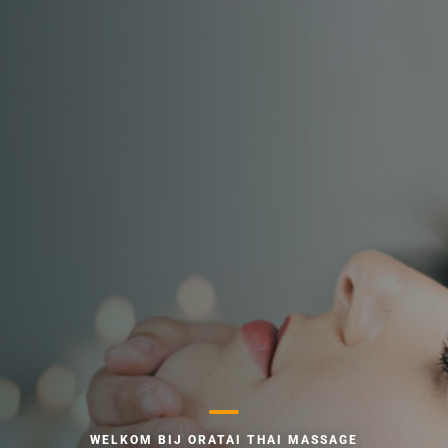
MAAK GERUST EEN AFSPRAAK!
ERT STRESS, SPIE
VERLICHT ET KANTOORSYNDROOM MET ONZE BEHANDELING DOOR EXPERTS
ONTSPAN
EEN TIJVE NEK.
BOEK NU
BEHANDELINGEN
WELKOM BIJ ORATAI THAI MASSAGE